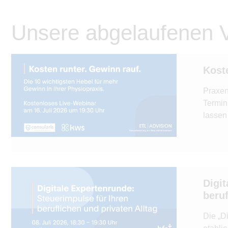
Unsere abgelaufenen V
Kost
Praxen
Termin
lassen 
Digit
beruf
Die „D