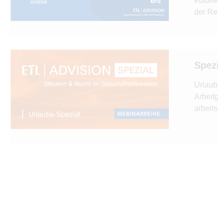
etabli
der Rei
Spezi
Urlaub
Arbeit
arbeits