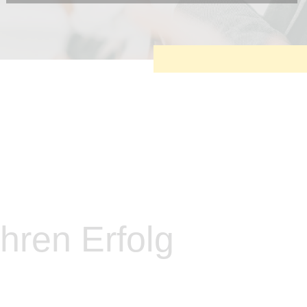
Diese Cookies sind erforderlich, um die grundlegende
Funktionalität der Website zu sichern.
Tracking- und Targeting-Cookies
Diese Cookies sind erforderlich, um unsere Website auf Ihre
Bedürfnisse hin zu optimieren. Hierzu gehört eine
bedarfsgerechte Gestaltung und fortlaufende Verbesserung
unseres Angebotes einschließlich der Verknüpfung zu
Social-Media-Angeboten von z.B. Facebook und LinkedIn.
Betreibercookies
Diese Cookies sind erforderlich, um z.B. Google Maps zu
nutzen oder eingebettete Videos abspielen zu können.
hren Erfolg