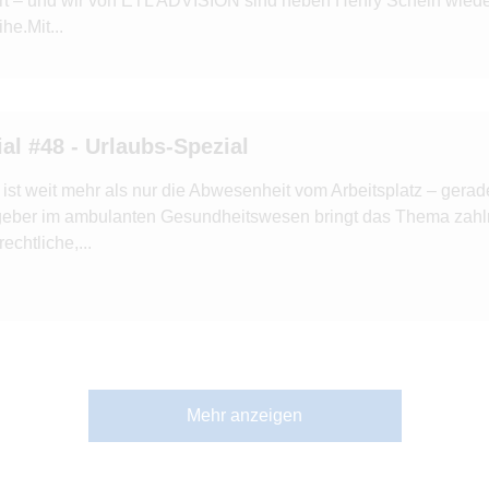
ert – und wir von ETL ADVISION sind neben Henry Schein wieder
he.Mit...
al #48 - Urlaubs-Spezial
 ist weit mehr als nur die Abwesenheit vom Arbeitsplatz – gerade
geber im ambulanten Gesundheitswesen bringt das Thema zahl
rechtliche,...
Mehr anzeigen