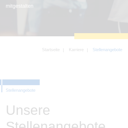
zu sichern.
mitgestalten
Tracking- und Targeting-Cookies
Diese Cookies sind erforderlich, um
unsere Website auf Ihre Bedürfnisse hin
zu optimieren. Hierzu gehört eine
bedarfsgerechte Gestaltung und
fortlaufende Verbesserung unseres
Angebotes einschließlich der
Verknüpfung zu Social-Media-
Angeboten von z.B. Facebook und
Startseite
Karriere
Stellenangebote
LinkedIn.
Betreibercookies
Diese Cookies sind erforderlich, um z.B.
Google Maps zu nutzen oder
eingebettete Videos abspielen zu
können.
Stellenangebote
Unsere
Stellenangebote