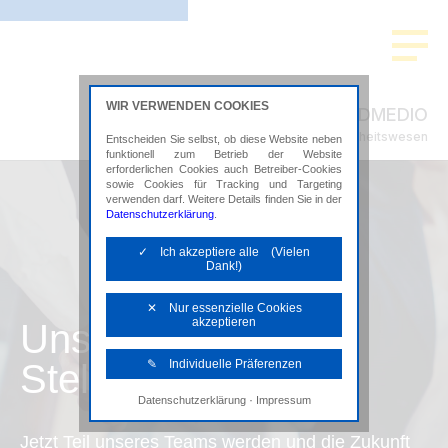
WIR VERWENDEN COOKIES
ADMEDIO
Steuerberatung im Gesundheitswesen
Entscheiden Sie selbst, ob diese Website neben
funktionell zum Betrieb der Website
erforderlichen Cookies auch Betreiber-Cookies
sowie Cookies für Tracking und Targeting
verwenden darf. Weitere Details finden Sie in der
Datenschutzerklärung
.
✓ Ich akzeptiere alle (Vielen
Dank!)
✕ Nur essenzielle Cookies
akzeptieren
Unsere
Stellenangebote
✎ Individuelle Präferenzen
·
Datenschutzerklärung
Impressum
Notwendige Cookies
Diese Cookies sind erforderlich, um die
Jetzt Teil unseres Teams werden und die Zukunft
grundlegende Funktionalität der Website